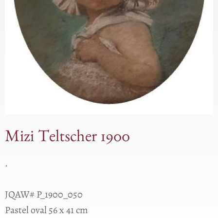
Mizi Teltscher 1900
.
JQAW# P_1900_050
Pastel oval 56 x 41 cm